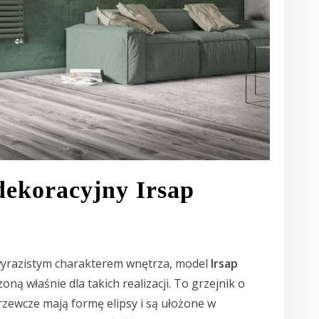
dekoracyjny Irsap
z wyrazistym charakterem wnętrza, model
Irsap
ną właśnie dla takich realizacji. To grzejnik o
grzewcze mają formę elipsy i są ułożone w