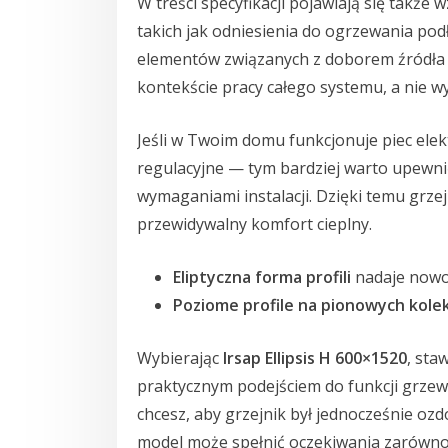
W treści specyfikacji pojawiają się także 
takich jak odniesienia do ogrzewania pod
elementów związanych z doborem źródła c
kontekście pracy całego systemu, a nie w
Jeśli w Twoim domu funkcjonuje piec elek
regulacyjne — tym bardziej warto upewni
wymaganiami instalacji. Dzięki temu grzej
przewidywalny komfort cieplny.
Eliptyczna forma profili
nadaje nowoc
Poziome profile na pionowych kole
Wybierając
Irsap Ellipsis H 600×1520
, sta
praktycznym podejściem do funkcji grzewcz
chcesz, aby grzejnik był jednocześnie o
model może spełnić oczekiwania zarówno