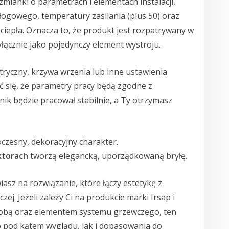
wzmianki o parametrach i elementach instalacji,
łogowego, temperatury zasilania (plus 50) oraz
iepła. Oznacza to, że produkt jest rozpatrywany w
yłącznie jako pojedynczy element wystroju.
tryczny, krzywa wrzenia lub inne ustawienia
ć się, że parametry pracy będą zgodne z
nik będzie pracował stabilnie, a Ty otrzymasz
zesny, dekoracyjny charakter.
ktorach
tworzą elegancką, uporządkowaną bryłę.
wiasz na rozwiązanie, które łączy estetykę z
ej. Jeżeli zależy Ci na produkcie marki Irsap i
zdobą oraz elementem systemu grzewczego, ten
 pod kątem wyglądu, jak i dopasowania do