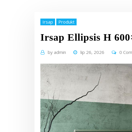
Irsap
Produkt
Irsap Ellipsis H 60
by
admin
lip 26, 2026
0 Co