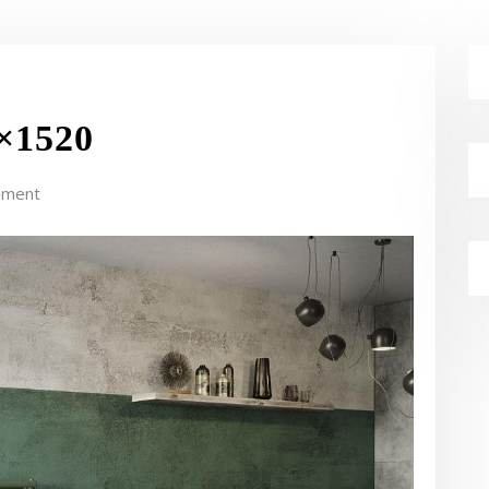
0×1520
mment