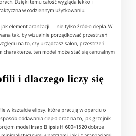
rach. Dzięki temu całość wygląda lekko i
praktyczna w codziennym użytkowaniu.
 jak element aranżacji — nie tylko źródło ciepła. W
wana tak, by wizualnie porządkować przestrzeń
względu na to, czy urządzasz salon, przestrzeń
m charakterze, ten model może stać się centralnym
ili i dlaczego liczy się
e w kształcie elipsy, które pracują w oparciu o
sposób oddawania ciepła oraz na to, jak grzejnik
oporcjom model
Irsap Ellipsis H 600×1520
dobrze
inimalistycznymi wnętrzami, jak i z aranżacjami