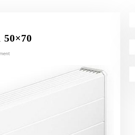
1 50×70
ment