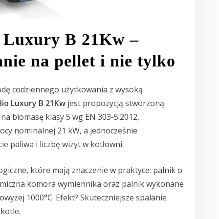
o Luxury B 21Kw –
ie na pellet i nie tylko
ygodę codziennego użytkowania z wysoką
Bio Luxury B 21Kw
jest propozycją stworzoną
ł na biomasę klasy 5 wg EN 303-5:2012,
mocy nominalnej 21 kW, a jednocześnie
e paliwa i liczbę wizyt w kotłowni.
giczne, które mają znaczenie w praktyce: palnik o
ramiczna komora wymiennika oraz palnik wykonane
wyżej 1000°C. Efekt? Skuteczniejsze spalanie
kotle.