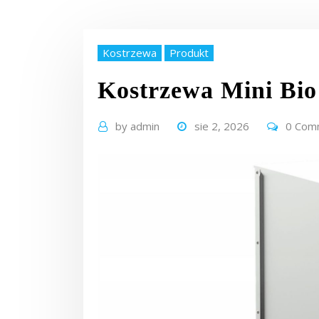
Kostrzewa
Produkt
Kostrzewa Mini Bi
by
admin
sie 2, 2026
0 Com