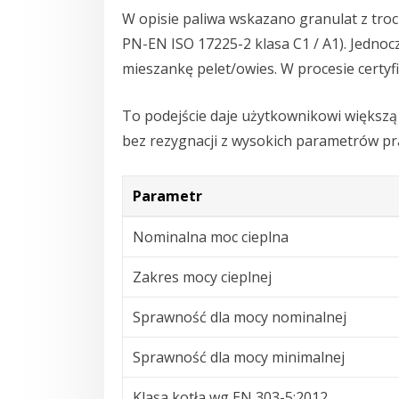
W opisie paliwa wskazano granulat z troc
PN-EN ISO 17225-2 klasa C1 / A1). Jednoc
mieszankę pelet/owies. W procesie certyf
To podejście daje użytkownikowi większą
bez rezygnacji z wysokich parametrów pr
Parametr
Nominalna moc cieplna
Zakres mocy cieplnej
Sprawność dla mocy nominalnej
Sprawność dla mocy minimalnej
Klasa kotła wg EN 303-5:2012