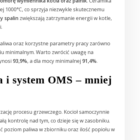
omorę wymiennika kotła oraz palnik
. Ceramika
j 1000°C, co sprzyja niezwykle skutecznemu
y spalin
zwiększają zatrzymanie energii w kotle,
.
paliwa oraz korzystne parametry pracy zarówno
eniu minimalnym. Warto zwrócić uwagę na
wynosi
93,9%
, a dla mocy minimalnej
91,4%
.
a i system OMS – mniej
zację procesu grzewczego. Kocioł samoczynnie
ałą kontrolę nad tym, co dzieje się w zasobniku.
oziom paliwa w zbiorniku oraz ilość popiołu w