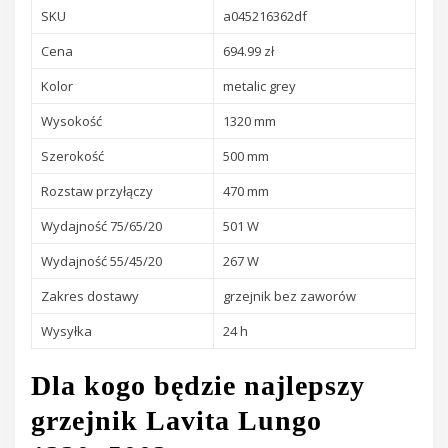
SKU
a045216362df
Cena
694.99 zł
Kolor
metalic grey
Wysokość
1320 mm
Szerokość
500 mm
Rozstaw przyłączy
470 mm
Wydajność 75/65/20
501 W
Wydajność 55/45/20
267 W
Zakres dostawy
grzejnik bez zaworów
Wysyłka
24 h
Dla kogo będzie najlepszy
grzejnik Lavita Lungo