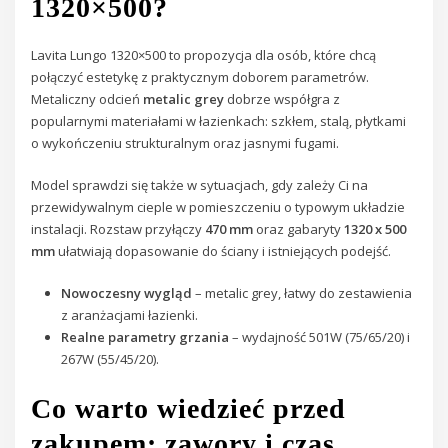
1320×500?
Lavita Lungo 1320×500 to propozycja dla osób, które chcą
połączyć estetykę z praktycznym doborem parametrów.
Metaliczny odcień
metalic grey
dobrze współgra z
popularnymi materiałami w łazienkach: szkłem, stalą, płytkami
o wykończeniu strukturalnym oraz jasnymi fugami.
Model sprawdzi się także w sytuacjach, gdy zależy Ci na
przewidywalnym cieple w pomieszczeniu o typowym układzie
instalacji. Rozstaw przyłączy
470 mm
oraz gabaryty
1320 x 500
mm
ułatwiają dopasowanie do ściany i istniejących podejść.
Nowoczesny wygląd
– metalic grey, łatwy do zestawienia
z aranżacjami łazienki.
Realne parametry grzania
– wydajność 501W (75/65/20) i
267W (55/45/20).
Co warto wiedzieć przed
zakupem: zawory i czas