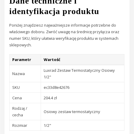
Dane techniczne i
identyfikacja produktu
Poniżej znajdziesz najważniejsze informacje potrzebne do
właściwego doboru. Zwróć uwagę na średnicę przyłącza oraz
numer SKU, który ułatwia weryfikację produktu w systemach
sklepowych.
Parametr
Wartość
Luxrad Zestaw Termostatyczny Osiowy
Nazwa
1/2"
SKU
ec33d8e42676
Cena
204.4 zł
Rodzaj /
Osiowy zestaw termostatyczny
cecha
Rozmiar
1/2"