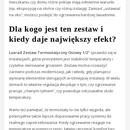
mieszkaniu czy domu różne pokoje mają odmienne warunki
(np. ekspozycję na słońce czy różną izolację). Zamiast „ustawiać
na oko”, możesz podejść do ogrzewania bardziej świadomie.
Dla kogo jest ten zestaw i
kiedy daje największy efekt?
Luxrad Zestaw Termostatyczny Osiowy 1/2"
sprawdzi się w
instalacjach, gdzie priorytetem jest stabilność temperatury i
czytelne sterowanie grzaniem. Zestaw można rozważyć
zarówno podczas modernizacji, jak i wtedy, gdy planujesz
wymianę elementów sterujących w istniejącej instalacji. W wielu
domach to właśnie regulacja decyduje o tym, czy ogrzewanie
pracuje „równym rytmem”, czy powoduje odczuwalne skoki
temperatury.
Warto też pamiętać, że termostaty to nie tylko wygoda, ale
potencjalnie także lepsze dopasowanie pracy systemu do
realnego zapotrzebowania. Kiedy ogrzewanie reaguje na
temperaturę w pomieszczeniu, łatwiej utrzymać komfort bez