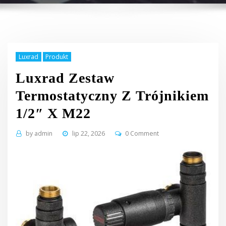
Luxrad
Produkt
Luxrad Zestaw
Termostatyczny Z Trójnikiem
1/2″ X M22
by
admin
lip 22, 2026
0 Comment