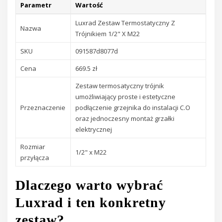
Parametr
Wartość
Luxrad Zestaw Termostatyczny Z
Nazwa
Trójnikiem 1/2" X M22
SKU
091587d8077d
Cena
669.5 zł
Zestaw termosatyczny trójnik
umożliwiający proste i estetyczne
Przeznaczenie
podłączenie grzejnika do instalacji C.O
oraz jednoczesny montaż grzałki
elektrycznej
Rozmiar
1/2" x M22
przyłącza
Dlaczego warto wybrać
Luxrad i ten konkretny
zestaw?