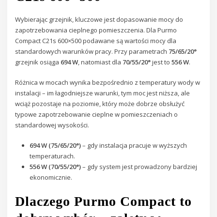
Wybierając grzejnik, kluczowe jest dopasowanie mocy do
zapotrzebowania cieplnego pomieszczenia. Dla Purmo
Compact C21s 600×500 podawane są wartości mocy dla
standardowych warunków pracy. Przy parametrach
75/65/20°
grzejnik osiąga
694 W
, natomiast dla
70/55/20°
jest to
556 W
.
Różnica w mocach wynika bezpośrednio z temperatury wody w
instalacji – im łagodniejsze warunki, tym moc jest niższa, ale
wciąż pozostaje na poziomie, który może dobrze obsłużyć
typowe zapotrzebowanie cieplne w pomieszczeniach o
standardowej wysokości.
694 W (75/65/20°)
– gdy instalacja pracuje w wyższych
temperaturach.
556 W (70/55/20°)
– gdy system jest prowadzony bardziej
ekonomicznie.
Dlaczego Purmo Compact to