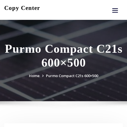
Skip
Copy Center
to
content
Purmo Compact C21s
600×500
Home
Purmo Compact C21s 600×500