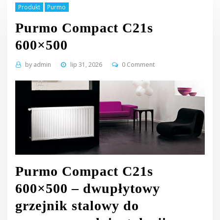
Produkt
Purmo
Purmo Compact C21s
600×500
by
admin
lip 31, 2026
0 Comment
Purmo Compact C21s
600×500 – dwupłytowy
grzejnik stalowy do