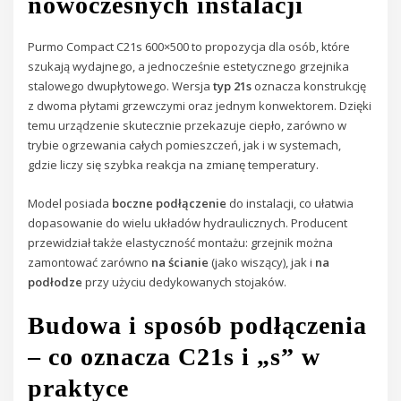
nowoczesnych instalacji
Purmo Compact C21s 600×500 to propozycja dla osób, które
szukają wydajnego, a jednocześnie estetycznego grzejnika
stalowego dwupłytowego. Wersja
typ 21s
oznacza konstrukcję
z dwoma płytami grzewczymi oraz jednym konwektorem. Dzięki
temu urządzenie skutecznie przekazuje ciepło, zarówno w
trybie ogrzewania całych pomieszczeń, jak i w systemach,
gdzie liczy się szybka reakcja na zmianę temperatury.
Model posiada
boczne podłączenie
do instalacji, co ułatwia
dopasowanie do wielu układów hydraulicznych. Producent
przewidział także elastyczność montażu: grzejnik można
zamontować zarówno
na ścianie
(jako wiszący), jak i
na
podłodze
przy użyciu dedykowanych stojaków.
Budowa i sposób podłączenia
– co oznacza C21s i „s” w
praktyce