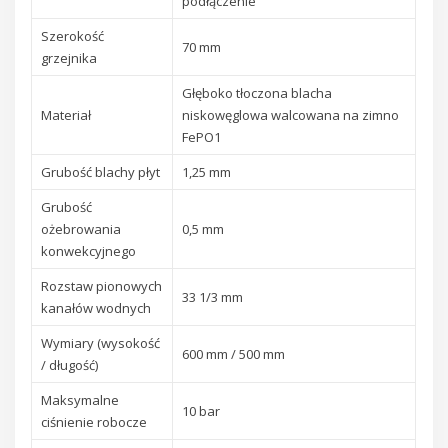
podłączenie
Szerokość
70 mm
grzejnika
Głęboko tłoczona blacha
Materiał
niskowęglowa walcowana na zimno
FePO1
Grubość blachy płyt
1,25 mm
Grubość
ożebrowania
0,5 mm
konwekcyjnego
Rozstaw pionowych
33 1/3 mm
kanałów wodnych
Wymiary (wysokość
600 mm / 500 mm
/ długość)
Maksymalne
10 bar
ciśnienie robocze