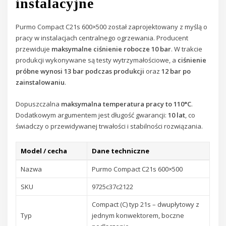
instalacyjne
Purmo Compact C21s 600×500 został zaprojektowany z myślą o
pracy w instalacjach centralnego ogrzewania. Producent
przewiduje
maksymalne ciśnienie robocze 10 bar
. W trakcie
produkcji wykonywane są testy wytrzymałościowe, a
ciśnienie
próbne wynosi 13 bar podczas produkcji
oraz
12 bar po
zainstalowaniu
.
Dopuszczalna
maksymalna temperatura pracy to 110°C
.
Dodatkowym argumentem jest długość gwarancji:
10 lat
, co
świadczy o przewidywanej trwałości i stabilności rozwiązania.
Model / cecha
Dane techniczne
Nazwa
Purmo Compact C21s 600×500
SKU
9725c37c2122
Compact (C) typ 21s – dwupłytowy z
Typ
jednym konwektorem, boczne