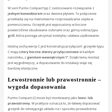
W serii Purmo Compact typ C zastosowano rozwiązanie z
jednym konwektorem
oraz dwoma płytami. To połączenie
przekłada się na równomierne rozprowadzanie ciepła w
pomieszczeniu. Grzejnik jest wyposażony w boczne
powierzchnie obudowane osłonami oraz górną osłonę typu
grill
, która pomaga utrzymać estetykę i ułatwia użytkowanie.
Istotną cechą wersji C jest konstrukcja przyłączeń: grzejniki typu
C mają
cztery boczne otwory przyłączeniowe
w każdym
narożniku, z
gwintem wewnętrznym 1”
. Dzięki temu montaż
jest wygodniejszy, a dopasowanie do instalacji staje się
bardziej elastyczne.
Lewostronnie lub prawostronnie –
wygoda dopasowania
Purmo Compact (C) może być montowany jako
lewo- lub
prawostronny
. W praktyce oznacza to, że łatwiej dopasować
grzejnik do istniejącego układu rur i sposobu prowadzenia