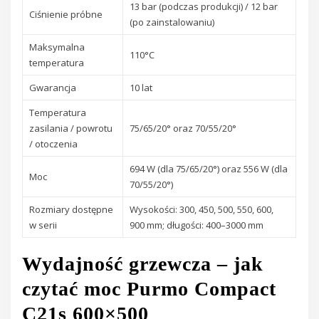
13 bar (podczas produkcji) / 12 bar
Ciśnienie próbne
(po zainstalowaniu)
Maksymalna
110°C
temperatura
Gwarancja
10 lat
Temperatura
zasilania / powrotu
75/65/20° oraz 70/55/20°
/ otoczenia
694 W (dla 75/65/20°) oraz 556 W (dla
Moc
70/55/20°)
Rozmiary dostępne
Wysokości: 300, 450, 500, 550, 600,
w serii
900 mm; długości: 400–3000 mm
Wydajność grzewcza – jak
czytać moc Purmo Compact
C21s 600×500