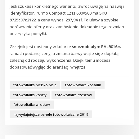
Jeśli szukasz konkretnego wariantu, zwróć uwagę na nazwę i
identyfikator. Purmo Compact C21s 600×500 ma SKU
9725c37c2122
, a cena wynosi
297,94 zł
. To ułatwia szybkie
porównanie oferty oraz zamówienie dokładnie tego rozmiaru,
bez ryzyka pomyłki.
Grzejnik jest dostępny w kolorze
śnieżnobiałym RAL9016
w
ramach podanej ceny, a zmiana barwy wiąże się z dopłatą
zależną od rodzaju wykończenia. Dzięki temu możesz
dopasować wygląd do aranżacji wnętrza.
fotowoltaika bielsko biała
fotowoltaika koszalin
fotowoltaika koszty
fotowoltaika rzeszów
fotowoltaika wrocław
najwydajniejsze panele fotowoltaiczne 2019