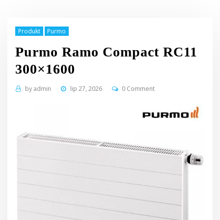
Produkt
Purmo
Purmo Ramo Compact RC11
300×1600
by
admin
lip 27, 2026
0 Comment