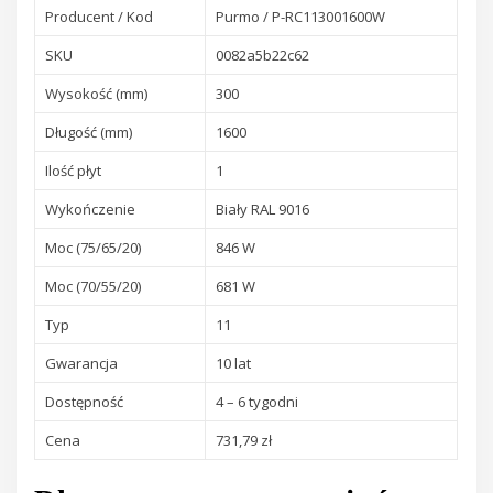
Producent / Kod
Purmo / P-RC113001600W
SKU
0082a5b22c62
Wysokość (mm)
300
Długość (mm)
1600
Ilość płyt
1
Wykończenie
Biały RAL 9016
Moc (75/65/20)
846 W
Moc (70/55/20)
681 W
Typ
11
Gwarancja
10 lat
Dostępność
4 – 6 tygodni
Cena
731,79 zł