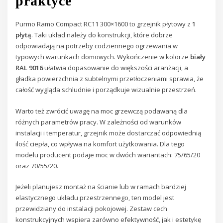
praktyce
Purmo Ramo Compact RC11 300×1600 to grzejnik płytowy z
1
płytą
. Taki układ należy do konstrukcji, które dobrze
odpowiadają na potrzeby codziennego ogrzewania w
typowych warunkach domowych. Wykończenie w kolorze
biały
RAL 9016
ułatwia dopasowanie do większości aranżacji, a
gładka powierzchnia z subtelnymi przetłoczeniami sprawia, że
całość wygląda schludnie i porządkuje wizualnie przestrzeń.
Warto też zwrócić uwagę na moc grzewczą podawaną dla
różnych parametrów pracy. W zależności od warunków
instalacji i temperatur, grzejnik może dostarczać odpowiednią
ilość ciepła, co wpływa na komfort użytkowania. Dla tego
modelu producent podaje moc w dwóch wariantach: 75/65/20
oraz 70/55/20.
Jeżeli planujesz montaż na ścianie lub w ramach bardziej
elastycznego układu przestrzennego, ten model jest
przewidziany do instalacji pokojowej. Zestaw cech
konstrukcyjnych wspiera zarówno efektywność, jak i estetykę