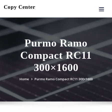
Skip
Copy Center
to
content
Purmo Ramo
Compact RC11
300×1600
Home
Purmo Ramo Compact RC11 300×1600