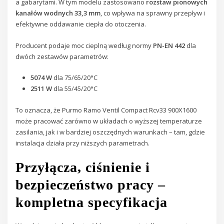
a gabarytami. W tym modelu zastosowano
rozstaw pionowych
kanałów wodnych 33,3 mm
, co wpływa na sprawny przepływ i
efektywne oddawanie ciepła do otoczenia.
Producent podaje moc cieplną według normy
PN-EN 442
dla
dwóch zestawów parametrów:
5074 W
dla 75/65/20°C
2511 W
dla 55/45/20°C
To oznacza, że Purmo Ramo Ventil Compact Rcv33 900X1600
może pracować zarówno w układach o wyższej temperaturze
zasilania, jak i w bardziej oszczędnych warunkach – tam, gdzie
instalacja działa przy niższych parametrach.
Przyłącza, ciśnienie i
bezpieczeństwo pracy –
kompletna specyfikacja