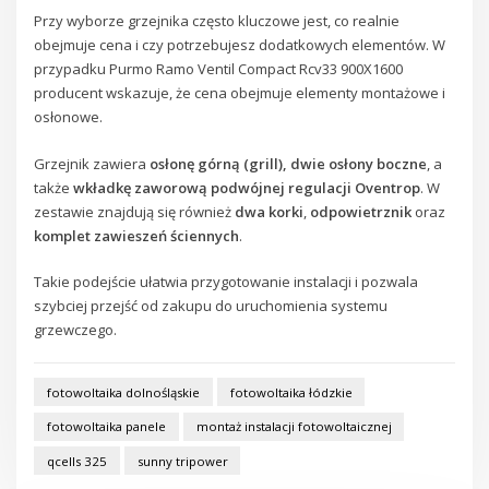
Przy wyborze grzejnika często kluczowe jest, co realnie
obejmuje cena i czy potrzebujesz dodatkowych elementów. W
przypadku Purmo Ramo Ventil Compact Rcv33 900X1600
producent wskazuje, że cena obejmuje elementy montażowe i
osłonowe.
Grzejnik zawiera
osłonę górną (grill), dwie osłony boczne
, a
także
wkładkę zaworową podwójnej regulacji Oventrop
. W
zestawie znajdują się również
dwa korki
,
odpowietrznik
oraz
komplet zawieszeń ściennych
.
Takie podejście ułatwia przygotowanie instalacji i pozwala
szybciej przejść od zakupu do uruchomienia systemu
grzewczego.
fotowoltaika dolnośląskie
fotowoltaika łódzkie
fotowoltaika panele
montaż instalacji fotowoltaicznej
qcells 325
sunny tripower