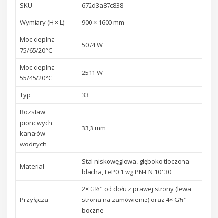
SKU
672d3a87c838
Wymiary (H × L)
900 × 1600 mm
Moc cieplna
5074 W
75/65/20°C
Moc cieplna
2511 W
55/45/20°C
Typ
33
Rozstaw
pionowych
33,3 mm
kanałów
wodnych
Stal niskowęglowa, głęboko tłoczona
Materiał
blacha, FeP0 1 wg PN-EN 10130
2× G½" od dołu z prawej strony (lewa
Przyłącza
strona na zamówienie) oraz 4× G½"
boczne