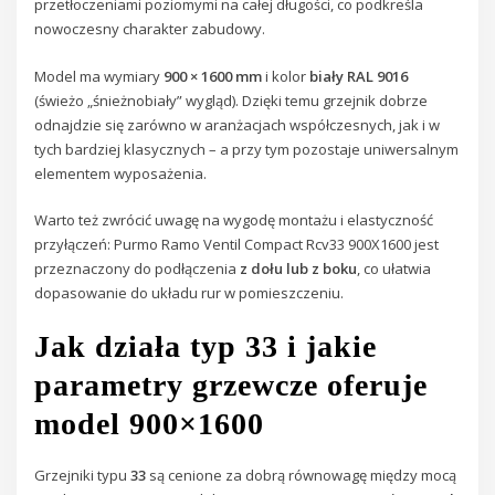
przetłoczeniami poziomymi na całej długości, co podkreśla
nowoczesny charakter zabudowy.
Model ma wymiary
900 × 1600 mm
i kolor
biały RAL 9016
(świeżo „śnieżnobiały” wygląd). Dzięki temu grzejnik dobrze
odnajdzie się zarówno w aranżacjach współczesnych, jak i w
tych bardziej klasycznych – a przy tym pozostaje uniwersalnym
elementem wyposażenia.
Warto też zwrócić uwagę na wygodę montażu i elastyczność
przyłączeń: Purmo Ramo Ventil Compact Rcv33 900X1600 jest
przeznaczony do podłączenia
z dołu lub z boku
, co ułatwia
dopasowanie do układu rur w pomieszczeniu.
Jak działa typ 33 i jakie
parametry grzewcze oferuje
model 900×1600
Grzejniki typu
33
są cenione za dobrą równowagę między mocą