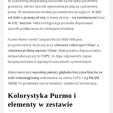
W codziennej eksploatacji kluczowe są nie tylko parametry
grzewcze, ale też sposób wykonania przyłączy i parametry
pracy. W omawianym modelu przewidziano przyłącza:
2× G½"
od dołu z prawej strony
(z lewej strony –
na zamówienie
) oraz
4× G½" boczne
. Taka konfiguracja pozwala dopasować
sposób podłączenia do istniejącej instalacji.
Purmo Ramo Ventil Compact Rcv33 900X1600 jest
przystosowany do pracy przy
ciśnieniu roboczym 10 bar
, a
ciśnienie próbne wynosi 13 bar
. Maksymalna dopuszczalna
temperatura pracy to
110°C
, co daje odpowiedni zapas
bezpieczeństwa w typowych warunkach systemowych.
Materiałem jest
wysokiej jakości głęboko tłoczona blacha ze
stali niskowęglowej
walcowana na zimno FeP0 1 wg
PN-EN
10130
. To przekłada się na trwałość i stabilność konstrukcji.
Kolorystyka Purmo i
elementy w zestawie