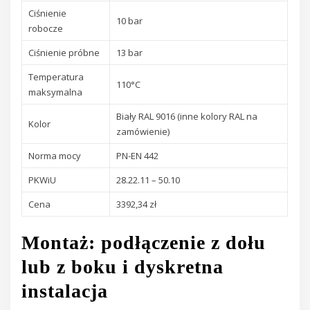
Ciśnienie
10 bar
robocze
Ciśnienie próbne
13 bar
Temperatura
110°C
maksymalna
Biały RAL 9016 (inne kolory RAL na
Kolor
zamówienie)
Norma mocy
PN-EN 442
PKWiU
28.22.11 – 50.10
Cena
3392,34 zł
Montaż: podłączenie z dołu
lub z boku i dyskretna
instalacja