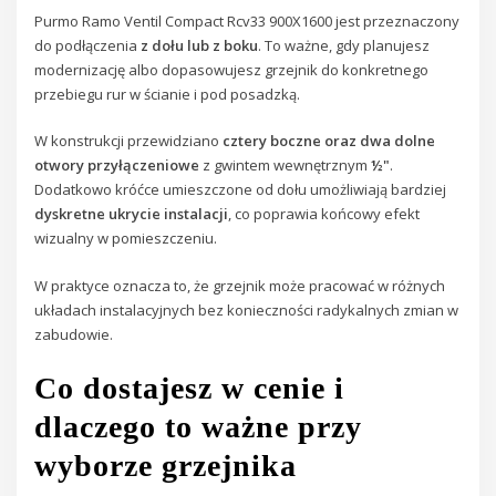
Purmo Ramo Ventil Compact Rcv33 900X1600 jest przeznaczony
do podłączenia
z dołu lub z boku
. To ważne, gdy planujesz
modernizację albo dopasowujesz grzejnik do konkretnego
przebiegu rur w ścianie i pod posadzką.
W konstrukcji przewidziano
cztery boczne oraz dwa dolne
otwory przyłączeniowe
z gwintem wewnętrznym
½"
.
Dodatkowo króćce umieszczone od dołu umożliwiają bardziej
dyskretne ukrycie instalacji
, co poprawia końcowy efekt
wizualny w pomieszczeniu.
W praktyce oznacza to, że grzejnik może pracować w różnych
układach instalacyjnych bez konieczności radykalnych zmian w
zabudowie.
Co dostajesz w cenie i
dlaczego to ważne przy
wyborze grzejnika