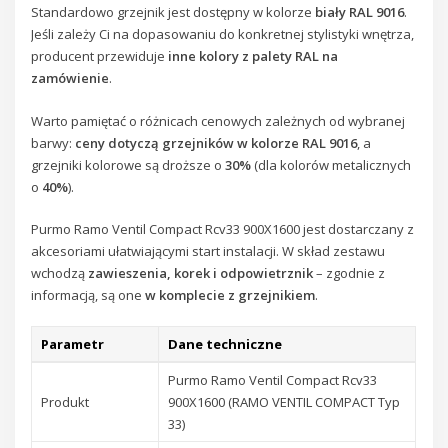
Standardowo grzejnik jest dostępny w kolorze
biały RAL 9016
.
Jeśli zależy Ci na dopasowaniu do konkretnej stylistyki wnętrza,
producent przewiduje
inne kolory z palety RAL na
zamówienie
.
Warto pamiętać o różnicach cenowych zależnych od wybranej
barwy:
ceny dotyczą grzejników w kolorze RAL 9016
, a
grzejniki kolorowe są droższe o
30%
(dla kolorów metalicznych
o
40%
).
Purmo Ramo Ventil Compact Rcv33 900X1600 jest dostarczany z
akcesoriami ułatwiającymi start instalacji. W skład zestawu
wchodzą
zawieszenia, korek i odpowietrznik
– zgodnie z
informacją, są one
w komplecie z grzejnikiem
.
Parametr
Dane techniczne
Purmo Ramo Ventil Compact Rcv33
Produkt
900X1600 (RAMO VENTIL COMPACT Typ
33)