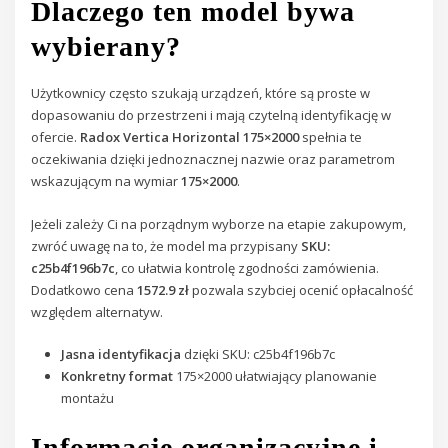
Dlaczego ten model bywa
wybierany?
Użytkownicy często szukają urządzeń, które są proste w
dopasowaniu do przestrzeni i mają czytelną identyfikację w
ofercie.
Radox Vertica Horizontal 175×2000
spełnia te
oczekiwania dzięki jednoznacznej nazwie oraz parametrom
wskazującym na wymiar
175×2000
.
Jeżeli zależy Ci na porządnym wyborze na etapie zakupowym,
zwróć uwagę na to, że model ma przypisany
SKU:
c25b4f196b7c
, co ułatwia kontrolę zgodności zamówienia.
Dodatkowo cena
1572.9 zł
pozwala szybciej ocenić opłacalność
względem alternatyw.
Jasna identyfikacja
dzięki SKU: c25b4f196b7c
Konkretny format
175×2000 ułatwiający planowanie
montażu
Informacje organizacyjne i