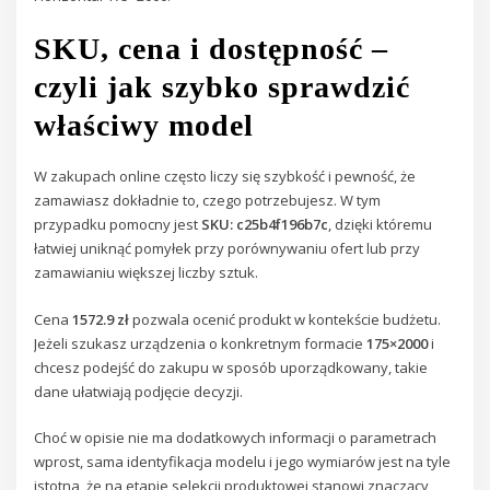
SKU, cena i dostępność –
czyli jak szybko sprawdzić
właściwy model
W zakupach online często liczy się szybkość i pewność, że
zamawiasz dokładnie to, czego potrzebujesz. W tym
przypadku pomocny jest
SKU: c25b4f196b7c
, dzięki któremu
łatwiej uniknąć pomyłek przy porównywaniu ofert lub przy
zamawianiu większej liczby sztuk.
Cena
1572.9 zł
pozwala ocenić produkt w kontekście budżetu.
Jeżeli szukasz urządzenia o konkretnym formacie
175×2000
i
chcesz podejść do zakupu w sposób uporządkowany, takie
dane ułatwiają podjęcie decyzji.
Choć w opisie nie ma dodatkowych informacji o parametrach
wprost, sama identyfikacja modelu i jego wymiarów jest na tyle
istotna, że na etapie selekcji produktowej stanowi znaczący