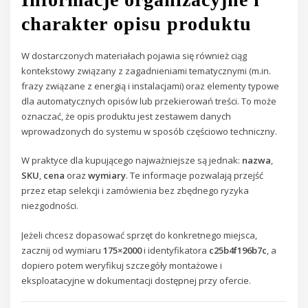
charakter opisu produktu
W dostarczonych materiałach pojawia się również ciąg
kontekstowy związany z zagadnieniami tematycznymi (m.in.
frazy związane z energią i instalacjami) oraz elementy typowe
dla automatycznych opisów lub przekierowań treści. To może
oznaczać, że opis produktu jest zestawem danych
wprowadzonych do systemu w sposób częściowo techniczny.
W praktyce dla kupującego najważniejsze są jednak:
nazwa
,
SKU
,
cena
oraz
wymiary
. Te informacje pozwalają przejść
przez etap selekcji i zamówienia bez zbędnego ryzyka
niezgodności.
Jeżeli chcesz dopasować sprzęt do konkretnego miejsca,
zacznij od wymiaru
175×2000
i identyfikatora
c25b4f196b7c
, a
dopiero potem weryfikuj szczegóły montażowe i
eksploatacyjne w dokumentacji dostępnej przy ofercie.