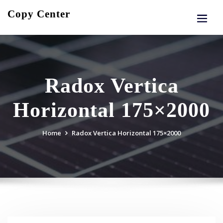
Skip
Copy Center
to
content
Radox Vertica
Horizontal 175×2000
Home
Radox Vertica Horizontal 175×2000