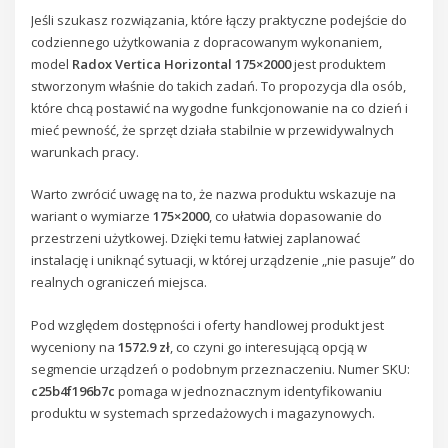
Jeśli szukasz rozwiązania, które łączy praktyczne podejście do
codziennego użytkowania z dopracowanym wykonaniem,
model
Radox Vertica Horizontal 175×2000
jest produktem
stworzonym właśnie do takich zadań. To propozycja dla osób,
które chcą postawić na wygodne funkcjonowanie na co dzień i
mieć pewność, że sprzęt działa stabilnie w przewidywalnych
warunkach pracy.
Warto zwrócić uwagę na to, że nazwa produktu wskazuje na
wariant o wymiarze
175×2000
, co ułatwia dopasowanie do
przestrzeni użytkowej. Dzięki temu łatwiej zaplanować
instalację i uniknąć sytuacji, w której urządzenie „nie pasuje” do
realnych ograniczeń miejsca.
Pod względem dostępności i oferty handlowej produkt jest
wyceniony na
1572.9 zł
, co czyni go interesującą opcją w
segmencie urządzeń o podobnym przeznaczeniu. Numer SKU:
c25b4f196b7c
pomaga w jednoznacznym identyfikowaniu
produktu w systemach sprzedażowych i magazynowych.