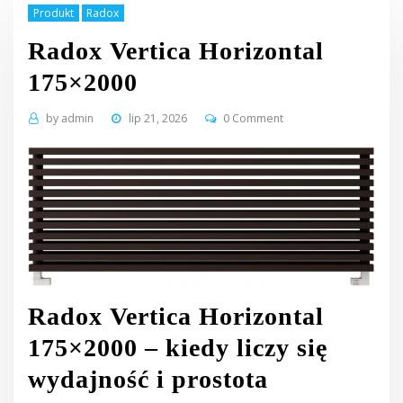
Produkt
Radox
Radox Vertica Horizontal
175×2000
by
admin
lip 21, 2026
0 Comment
Radox Vertica Horizontal
175×2000 – kiedy liczy się
wydajność i prostota