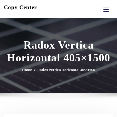
Skip
Copy Center
to
content
Radox Vertica
Horizontal 405×1500
Home
Radox Vertica Horizontal 405×1500