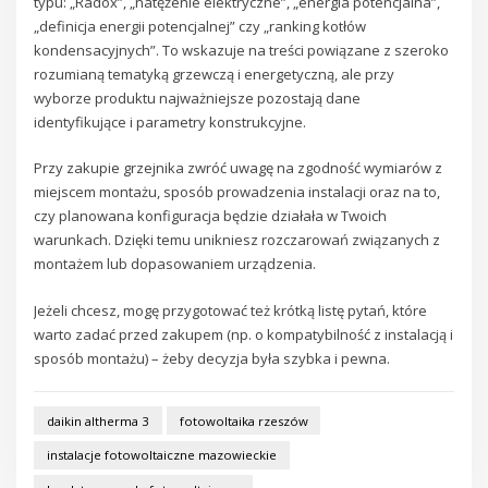
typu: „Radox”, „natężenie elektryczne”, „energia potencjalna”,
„definicja energii potencjalnej” czy „ranking kotłów
kondensacyjnych”. To wskazuje na treści powiązane z szeroko
rozumianą tematyką grzewczą i energetyczną, ale przy
wyborze produktu najważniejsze pozostają dane
identyfikujące i parametry konstrukcyjne.
Przy zakupie grzejnika zwróć uwagę na zgodność wymiarów z
miejscem montażu, sposób prowadzenia instalacji oraz na to,
czy planowana konfiguracja będzie działała w Twoich
warunkach. Dzięki temu unikniesz rozczarowań związanych z
montażem lub dopasowaniem urządzenia.
Jeżeli chcesz, mogę przygotować też krótką listę pytań, które
warto zadać przed zakupem (np. o kompatybilność z instalacją i
sposób montażu) – żeby decyzja była szybka i pewna.
daikin altherma 3
fotowoltaika rzeszów
instalacje fotowoltaiczne mazowieckie