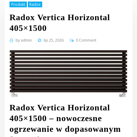
Produkt
Radox
Radox Vertica Horizontal
405×1500
by
admin
lip 25, 2026
0 Comment
Radox Vertica Horizontal
405×1500 – nowoczesne
ogrzewanie w dopasowanym