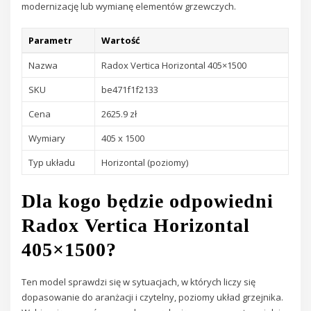
modernizację lub wymianę elementów grzewczych.
Parametr
Wartość
Nazwa
Radox Vertica Horizontal 405×1500
SKU
be471f1f2133
Cena
2625.9 zł
Wymiary
405 x 1500
Typ układu
Horizontal (poziomy)
Dla kogo będzie odpowiedni
Radox Vertica Horizontal
405×1500?
Ten model sprawdzi się w sytuacjach, w których liczy się
dopasowanie do aranżacji i czytelny, poziomy układ grzejnika.