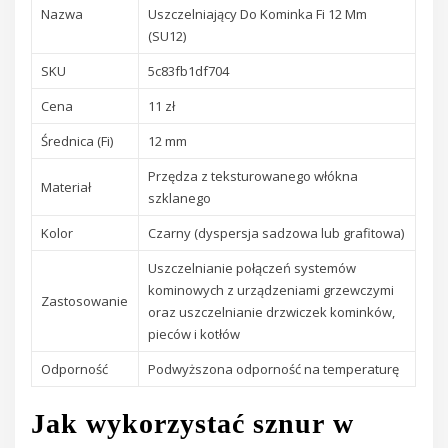
Nazwa
Uszczelniający Do Kominka Fi 12 Mm
(SU12)
SKU
5c83fb1df704
Cena
11 zł
Średnica (Fi)
12 mm
Przędza z teksturowanego włókna
Materiał
szklanego
Kolor
Czarny (dyspersja sadzowa lub grafitowa)
Uszczelnianie połączeń systemów
kominowych z urządzeniami grzewczymi
Zastosowanie
oraz uszczelnianie drzwiczek kominków,
pieców i kotłów
Odporność
Podwyższona odporność na temperaturę
Jak wykorzystać sznur w