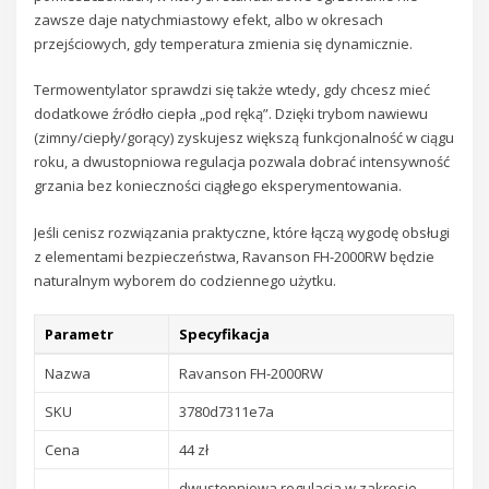
zawsze daje natychmiastowy efekt, albo w okresach
przejściowych, gdy temperatura zmienia się dynamicznie.
Termowentylator sprawdzi się także wtedy, gdy chcesz mieć
dodatkowe źródło ciepła „pod ręką”. Dzięki trybom nawiewu
(zimny/ciepły/gorący) zyskujesz większą funkcjonalność w ciągu
roku, a dwustopniowa regulacja pozwala dobrać intensywność
grzania bez konieczności ciągłego eksperymentowania.
Jeśli cenisz rozwiązania praktyczne, które łączą wygodę obsługi
z elementami bezpieczeństwa, Ravanson FH-2000RW będzie
naturalnym wyborem do codziennego użytku.
Parametr
Specyfikacja
Nazwa
Ravanson FH-2000RW
SKU
3780d7311e7a
Cena
44 zł
dwustopniowa regulacja w zakresie