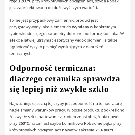
rzędu
260°C
przy krótkotrwałych obciążeniach, szyba Robax
jest zaprojektowana do dużo wyższych wartości.
To nie jest przypadkowy zamiennik: produkt jest
przygotowywany jako element do
wymiany
w konkretnym
typie wkładu, a jego parametry dobrano pod pracę kominka. W
efekcie łatwiej utrzymać estetyczny widok płomieni, a także
ograniczyć ryzyko pęknięć wynikających z naprężeń
termicznych.
Odporność termiczna:
dlaczego ceramika sprawdza
się lepiej niż zwykłe szkło
Najważniejszą cechą tej szyby jest odporność na temperaturę i
nagłe zmiany warunków pracy. W opisie produktu podkreślono,
że zwykłe szkło hartowane z trudem znosi obciążenia nawet
przy
260°C
, natomiast szyba kominkowa Robax nie pęka przy
krótkotrwałych obciążeniach nawet w zakresie
750–800°C
.