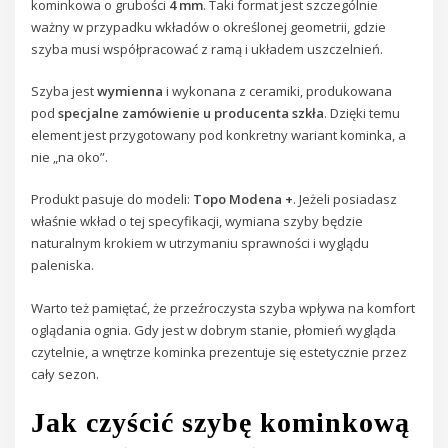
kominkowa o grubości
4 mm
. Taki format jest szczególnie
ważny w przypadku wkładów o określonej geometrii, gdzie
szyba musi współpracować z ramą i układem uszczelnień.
Szyba jest
wymienna
i wykonana z ceramiki, produkowana
pod
specjalne zamówienie u producenta szkła
. Dzięki temu
element jest przygotowany pod konkretny wariant kominka, a
nie „na oko”.
Produkt pasuje do modeli:
Topo Modena +
. Jeżeli posiadasz
właśnie wkład o tej specyfikacji, wymiana szyby będzie
naturalnym krokiem w utrzymaniu sprawności i wyglądu
paleniska.
Warto też pamiętać, że przeźroczysta szyba wpływa na komfort
oglądania ognia. Gdy jest w dobrym stanie, płomień wygląda
czytelnie, a wnętrze kominka prezentuje się estetycznie przez
cały sezon.
Jak czyścić szybę kominkową