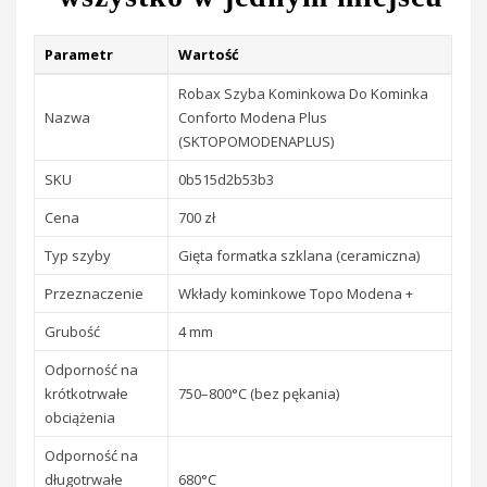
Parametr
Wartość
Robax Szyba Kominkowa Do Kominka
Nazwa
Conforto Modena Plus
(SKTOPOMODENAPLUS)
SKU
0b515d2b53b3
Cena
700 zł
Typ szyby
Gięta formatka szklana (ceramiczna)
Przeznaczenie
Wkłady kominkowe Topo Modena +
Grubość
4 mm
Odporność na
krótkotrwałe
750–800°C (bez pękania)
obciążenia
Odporność na
długotrwałe
680°C