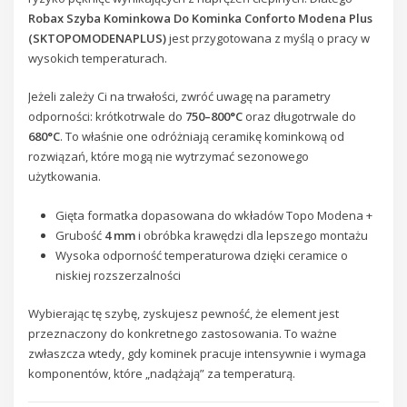
Robax Szyba Kominkowa Do Kominka Conforto Modena Plus
(SKTOPOMODENAPLUS)
jest przygotowana z myślą o pracy w
wysokich temperaturach.
Jeżeli zależy Ci na trwałości, zwróć uwagę na parametry
odporności: krótkotrwale do
750–800°C
oraz długotrwale do
680°C
. To właśnie one odróżniają ceramikę kominkową od
rozwiązań, które mogą nie wytrzymać sezonowego
użytkowania.
Gięta formatka dopasowana do wkładów Topo Modena +
Grubość
4 mm
i obróbka krawędzi dla lepszego montażu
Wysoka odporność temperaturowa dzięki ceramice o
niskiej rozszerzalności
Wybierając tę szybę, zyskujesz pewność, że element jest
przeznaczony do konkretnego zastosowania. To ważne
zwłaszcza wtedy, gdy kominek pracuje intensywnie i wymaga
komponentów, które „nadążają” za temperaturą.