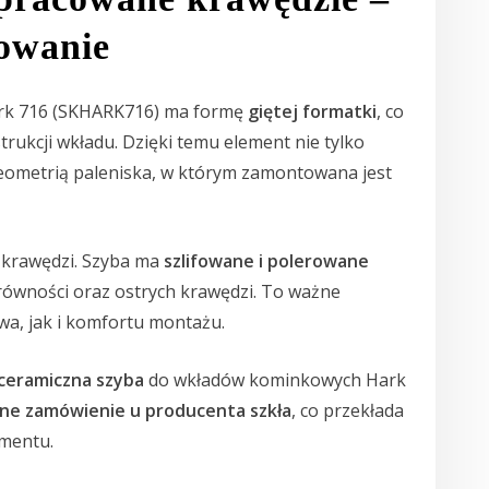
sowanie
rk 716 (SKHARK716) ma formę
giętej formatki
, co
ukcji wkładu. Dzięki temu element nie tylko
 geometrią paleniska, w którym zamontowana jest
 krawędzi. Szyba ma
szlifowane i polerowane
erówności oraz ostrych krawędzi. To ważne
a, jak i komfortu montażu.
ceramiczna szyba
do wkładów kominkowych Hark
lne zamówienie u producenta szkła
, co przekłada
mentu.