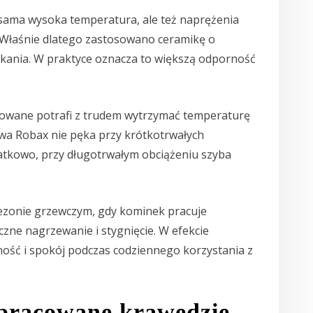
ama wysoka temperatura, ale też naprężenia
. Właśnie dlatego zastosowano ceramikę o
ękania. W praktyce oznacza to większą odporność
towane potrafi z trudem wytrzymać temperaturę
wa Robax nie pęka przy krótkotrwałych
atkowo, przy długotrwałym obciążeniu szyba
 sezonie grzewczym, gdy kominek pracuje
iczne nagrzewanie i stygnięcie. W efekcie
ość i spokój podczas codziennego korzystania z
opracowane krawędzie –