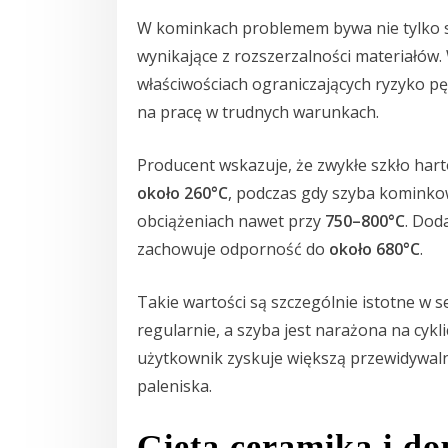
W kominkach problemem bywa nie tylko s
wynikające z rozszerzalności materiałów
właściwościach ograniczających ryzyko p
na pracę w trudnych warunkach.
Producent wskazuje, że zwykłe szkło har
około 260°C
, podczas gdy szyba kominko
obciążeniach nawet przy
750–800°C
. Dod
zachowuje odporność do
około 680°C
.
Takie wartości są szczególnie istotne w
regularnie, a szyba jest narażona na cykl
użytkownik zyskuje większą przewidywaln
paleniska.
Gięta ceramika i d