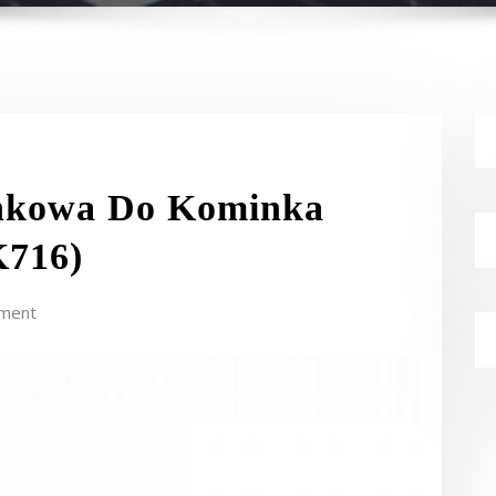
nkowa Do Kominka
716)
ment