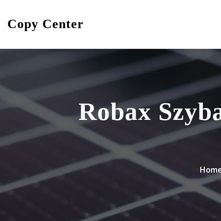
Skip
to
Copy Center
content
Robax Szyb
Hom