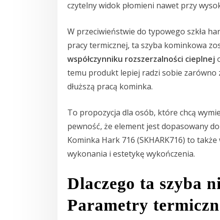
czytelny widok płomieni nawet przy wyso
W przeciwieństwie do typowego szkła ha
pracy termicznej, ta szyba kominkowa zo
współczynniku rozszerzalności cieplnej
o
temu produkt lepiej radzi sobie zarówno 
dłuższą pracą kominka.
To propozycja dla osób, które chcą wymi
pewność, że element jest dopasowany d
Kominka Hark 716 (SKHARK716) to także wy
wykonania i estetykę wykończenia.
Dlaczego ta szyba n
Parametry termiczne