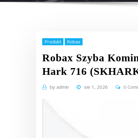
Produkt
Robax
Robax Szyba Komi
Hark 716 (SKHARK
by
admin
sie 1, 2026
0 Com