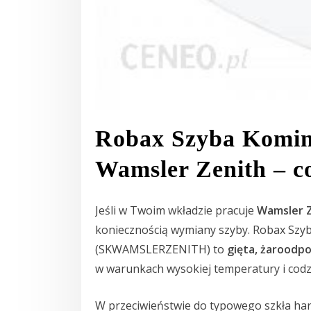
Robax Szyba Komi
Wamsler Zenith – c
Jeśli w Twoim wkładzie pracuje
Wamsler 
koniecznością wymiany szyby. Robax Sz
(SKWAMSLERZENITH) to
gięta, żaroodp
w warunkach wysokiej temperatury i cod
W przeciwieństwie do typowego szkła ha