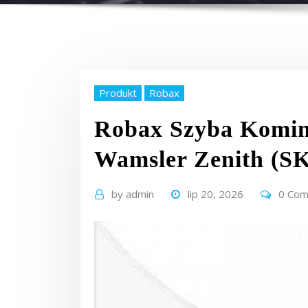
Produkt
Robax
Robax Szyba Komi
Wamsler Zenith 
by
admin
lip 20, 2026
0 Co