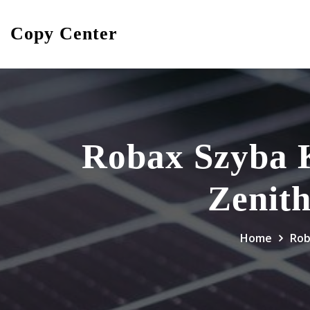
Skip
to
Copy Center
content
Robax Szyba
Zeni
Home
Rob