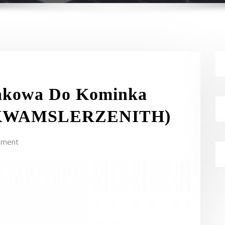
nkowa Do Kominka
(SKWAMSLERZENITH)
mment