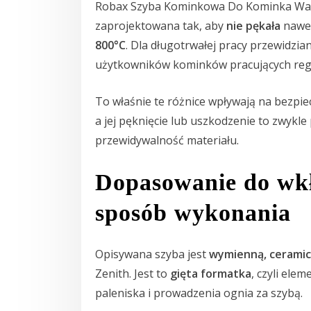
Robax Szyba Kominkowa Do Kominka Wa
zaprojektowana tak, aby
nie pękała
nawet
800°C
. Dla długotrwałej pracy przewidzi
użytkowników kominków pracujących regul
To właśnie te różnice wpływają na bezpie
a jej pęknięcie lub uszkodzenie to zwykle 
przewidywalność materiału.
Dopasowanie do wkł
sposób wykonania
Opisywana szyba jest
wymienną, ceramic
Zenith. Jest to
gięta formatka
, czyli ele
paleniska i prowadzenia ognia za szybą.