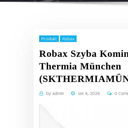
Produkt
Robax
Robax Szyba Komi
Thermia München
(SKTHERMIAMÜ
by
admin
sie 4, 2026
0 Com