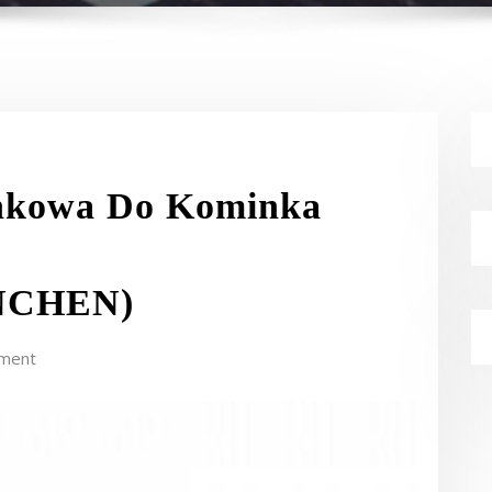
nkowa Do Kominka
NCHEN)
ment