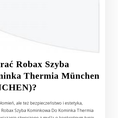
brać Robax Szyba
inka Thermia München
CHEN)?
płomień, ale też bezpieczeństwo i estetyka,
u. Robax Szyba Kominkowa Do Kominka Thermia
zanie stworzone z myślą o konkretnym typie