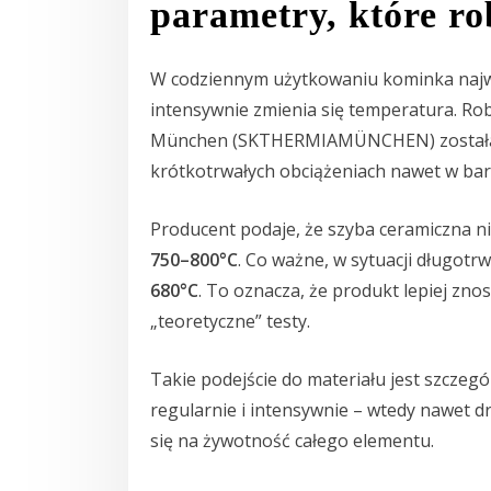
parametry, które ro
W codziennym użytkowaniu kominka najwi
intensywnie zmienia się temperatura. 
München (SKTHERMIAMÜNCHEN) została z
krótkotrwałych obciążeniach nawet w ba
Producent podaje, że szyba ceramiczna n
750–800°C
. Co ważne, w sytuacji długot
680°C
. To oznacza, że produkt lepiej zno
„teoretyczne” testy.
Takie podejście do materiału jest szczeg
regularnie i intensywnie – wtedy nawet 
się na żywotność całego elementu.