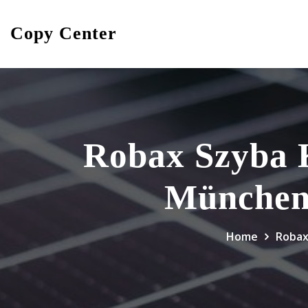
Skip
to
Copy Center
content
Robax Szyba
Münche
Home
Robax