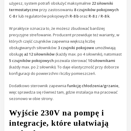
użyjesz, system potrafi obsłużyć maksymalnie
22 siłowniki
termostatyczne
przy zastosowaniu
8 czujników pokojowych
C-8 r
lub regulatorów pokojowych
R-8 b
oraz
R-8 z
/
R-8 k
.
W praktyce oznacza to, że możesz zbudować bardziej
precyzyjne strefowanie. Producent przewiduje też warianty, w
których część czujników zapewnia większą liczbę
obsługiwanych siłowników:
3 czujniki pokojowe
umożliwiają
obsługę
aż 12 siłowników
(każdy max. po 4 siłowniki), natomiast
5 czujników pokojowych
pozwala sterować
10 siłownikami
(każdy max. po 2 siłowniki). To daje elastyczność przy doborze
konfiguracji do powierzchni i liczby pomieszczeń.
Dodatkowo sterownik zapewnia
funkcję chłodzenia/grzanie
,
więc sprawdza się również tam, gdzie instalacja ma pracować
sezonowo w obie strony.
Wyjście 230V na pompę i
integracje, które ułatwiają