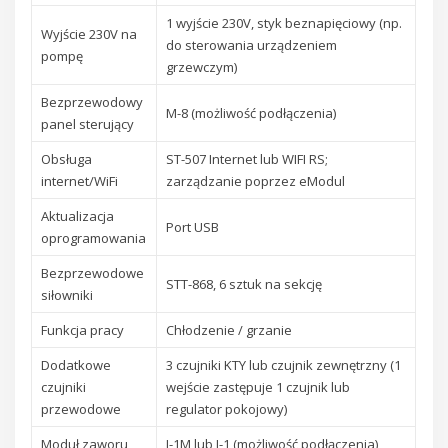
1 wyjście 230V, styk beznapięciowy (np.
Wyjście 230V na
do sterowania urządzeniem
pompę
grzewczym)
Bezprzewodowy
M-8 (możliwość podłączenia)
panel sterujący
Obsługa
ST-507 Internet lub WIFI RS;
internet/WiFi
zarządzanie poprzez eModul
Aktualizacja
Port USB
oprogramowania
Bezprzewodowe
STT-868, 6 sztuk na sekcję
siłowniki
Funkcja pracy
Chłodzenie / grzanie
Dodatkowe
3 czujniki KTY lub czujnik zewnętrzny (1
czujniki
wejście zastępuje 1 czujnik lub
przewodowe
regulator pokojowy)
Moduł zaworu
I-1M lub I-1 (możliwość podłączenia)