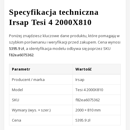
Specyfikacja techniczna
Irsap Tesi 4 2000X810
Poniżej znajdziesz kluczowe dane produktu, które pomagają w
szybkim porównaniu i weryfikacji przed zakupem. Cena wynosi
5395.9 zł
, a identyfikacja modelu odbywa się poprzez SKU
f82ea6075362
.
Parametr
Wartość
Producent / marka
Irsap
Model
Tesi 4 2000X810
SKU
f82ea6075362
Wymiary (wys. × szer.)
2000 × 810 mm
Cena
5395.9 zł