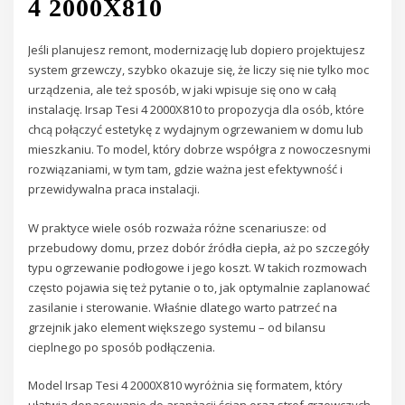
4 2000X810
Jeśli planujesz remont, modernizację lub dopiero projektujesz
system grzewczy, szybko okazuje się, że liczy się nie tylko moc
urządzenia, ale też sposób, w jaki wpisuje się ono w całą
instalację. Irsap Tesi 4 2000X810 to propozycja dla osób, które
chcą połączyć estetykę z wydajnym ogrzewaniem w domu lub
mieszkaniu. To model, który dobrze współgra z nowoczesnymi
rozwiązaniami, w tym tam, gdzie ważna jest efektywność i
przewidywalna praca instalacji.
W praktyce wiele osób rozważa różne scenariusze: od
przebudowy domu, przez dobór źródła ciepła, aż po szczegóły
typu ogrzewanie podłogowe i jego koszt. W takich rozmowach
często pojawia się też pytanie o to, jak optymalnie zaplanować
zasilanie i sterowanie. Właśnie dlatego warto patrzeć na
grzejnik jako element większego systemu – od bilansu
cieplnego po sposób podłączenia.
Model Irsap Tesi 4 2000X810 wyróżnia się formatem, który