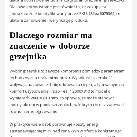
ułatwia dopasowanie do aranżacji ścian oraz stref grzewczych.
Dla inwestorów istotne jest również to, że zakup jest
jednoznacznie identyfikowany przez SKU:
f82ea6075362
, co
ułatwia zamówienie i weryfikację produktu.
Dlaczego rozmiar ma
znaczenie w doborze
grzejnika
Wybór grzejnika to zawsze kompromis pomiędzy parametrami
technicznymi a realiami montażu. Wysokość i szerokość
wpływają na powierzchnię oddawania ciepła, a tym samym na
komfort użytkowania. Irsap Tesi 4 2000X810 to model o
wymiarach
2000 × 810 mm
, co sprawia, że może stanowić
mocny akcent w pomieszczeniach, w których chcesz zapewnić
równomierne ogrzewanie.
W praktyce wiele osób porównuje koszty energii,
zastanawiając się m.in. nad ceną kWh w ofercie konkretnego