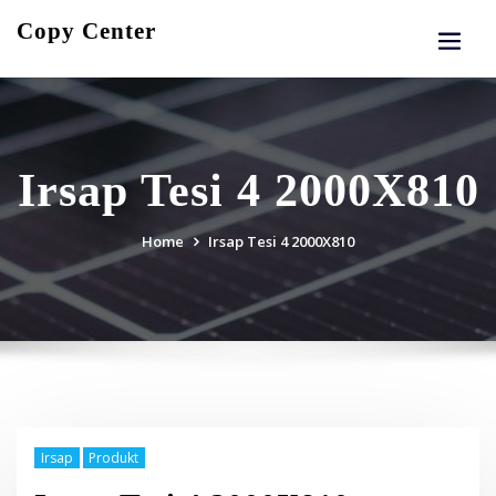
Skip
Copy Center
to
content
Irsap Tesi 4 2000X810
Home
Irsap Tesi 4 2000X810
Irsap
Produkt