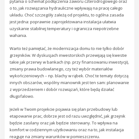
pytania o schemat podłączenia zaworu czterodrogowego oraz
o to, jak rozwiązania hydrauliczne wpływają na pracę całego
układu. Choć szczegóły zależą od projektu, to ogólna zasada
jest jedna: poprawnie zaprojektowana instalacja ułatwia
uzyskanie stabilnej temperatury i ogranicza niepotrzebne
wahania.
Warto też pamiętać, że modernizacja domu to nie tylko dobór
grzejników. W dyskusjach inwestorskich przewijają się kwestie
takie jak przerwy w bankach (np. przy finansowaniu inwestycji),
zmiany prawa budowlanego, czy też wybór materiałów
wykończeniowych – np. blachy w rąbek. Choć te tematy dotyczą
innych obszarów, wspólny mianownik jest ten sam: planowanie
z wyprzedzeniem i dobór rozwiązań, które będą działać
długofalowo.
Jeżeli w Twoim projekcie pojawia się plan przebudowy lub
etapowanie prac, dobrze jest od razu uwzględnić, jak grzejnik
będzie zasilany oraz jak będzie sterowany. To wpływa na
komfort w codziennym użytkowaniu oraz na to, jak instalacja
reaguje na zmiany warunków w pomieszczeniu.