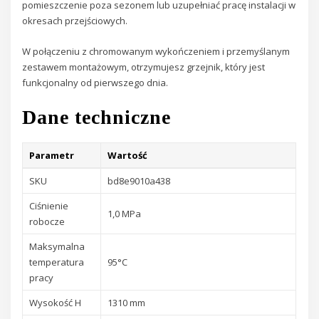
pomieszczenie poza sezonem lub uzupełniać pracę instalacji w
okresach przejściowych.
W połączeniu z chromowanym wykończeniem i przemyślanym
zestawem montażowym, otrzymujesz grzejnik, który jest
funkcjonalny od pierwszego dnia.
Dane techniczne
Parametr
Wartość
SKU
bd8e9010a438
Ciśnienie
1,0 MPa
robocze
Maksymalna
temperatura
95°C
pracy
Wysokość H
1310 mm