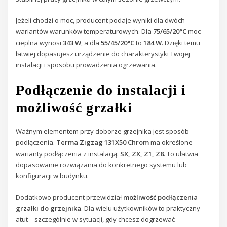
Jeżeli chodzi o moc, producent podaje wyniki dla dwóch
wariantów warunków temperaturowych. Dla
75/65/20°C
moc
cieplna wynosi
343 W
, a dla
55/45/20°C
to
184 W
. Dzięki temu
łatwiej dopasujesz urządzenie do charakterystyki Twojej
instalacji i sposobu prowadzenia ogrzewania.
Podłączenie do instalacji i
możliwość grzałki
Ważnym elementem przy doborze grzejnika jest sposób
podłączenia.
Terma Zigzag 131X50 Chrom
ma określone
warianty podłączenia z instalacją:
SX, ZX, Z1, Z8
. To ułatwia
dopasowanie rozwiązania do konkretnego systemu lub
konfiguracji w budynku.
Dodatkowo producent przewidział
możliwość podłączenia
grzałki do grzejnika
. Dla wielu użytkowników to praktyczny
atut – szczególnie w sytuacji, gdy chcesz dogrzewać