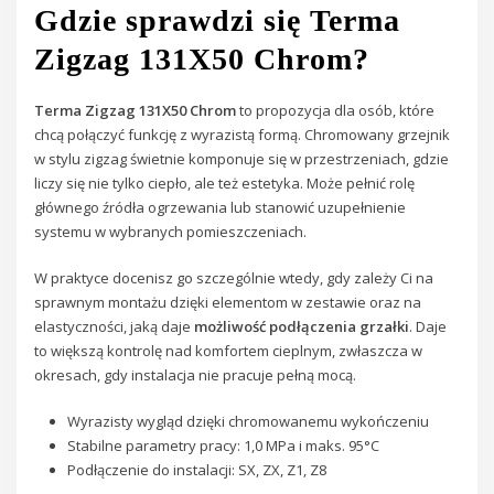
Gdzie sprawdzi się Terma
Zigzag 131X50 Chrom?
Terma Zigzag 131X50 Chrom
to propozycja dla osób, które
chcą połączyć funkcję z wyrazistą formą. Chromowany grzejnik
w stylu zigzag świetnie komponuje się w przestrzeniach, gdzie
liczy się nie tylko ciepło, ale też estetyka. Może pełnić rolę
głównego źródła ogrzewania lub stanowić uzupełnienie
systemu w wybranych pomieszczeniach.
W praktyce docenisz go szczególnie wtedy, gdy zależy Ci na
sprawnym montażu dzięki elementom w zestawie oraz na
elastyczności, jaką daje
możliwość podłączenia grzałki
. Daje
to większą kontrolę nad komfortem cieplnym, zwłaszcza w
okresach, gdy instalacja nie pracuje pełną mocą.
Wyrazisty wygląd dzięki chromowanemu wykończeniu
Stabilne parametry pracy: 1,0 MPa i maks. 95°C
Podłączenie do instalacji: SX, ZX, Z1, Z8