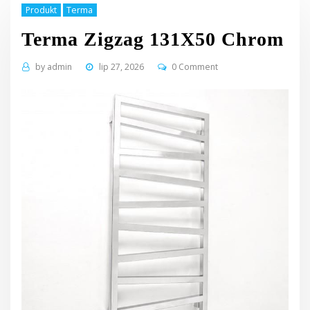
Produkt
Terma
Terma Zigzag 131X50 Chrom
by
admin
lip 27, 2026
0 Comment