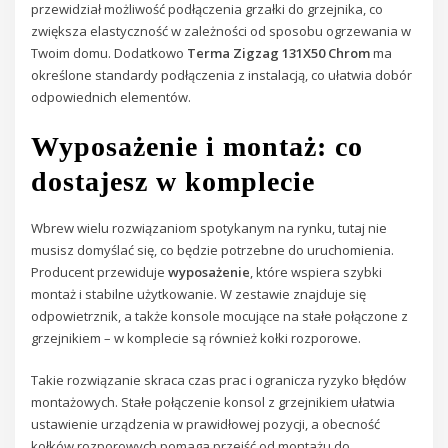
przewidział możliwość podłączenia grzałki do grzejnika, co
zwiększa elastyczność w zależności od sposobu ogrzewania w
Twoim domu. Dodatkowo
Terma Zigzag 131X50 Chrom
ma
określone standardy podłączenia z instalacją, co ułatwia dobór
odpowiednich elementów.
Wyposażenie i montaż: co
dostajesz w komplecie
Wbrew wielu rozwiązaniom spotykanym na rynku, tutaj nie
musisz domyślać się, co będzie potrzebne do uruchomienia.
Producent przewiduje
wyposażenie
, które wspiera szybki
montaż i stabilne użytkowanie. W zestawie znajduje się
odpowietrznik, a także konsole mocujące na stałe połączone z
grzejnikiem – w komplecie są również kołki rozporowe.
Takie rozwiązanie skraca czas prac i ogranicza ryzyko błędów
montażowych. Stałe połączenie konsol z grzejnikiem ułatwia
ustawienie urządzenia w prawidłowej pozycji, a obecność
kołków rozporowych pomaga przejść od montażu do