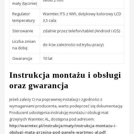
około 2 mm
maty (łącznie)
Regulator
Warmtec ITS z WiFi, dotykowy kolorowy LCD
temperatury
3,5 cala
Sterowanie
zdalnie przez telefon/tablet (Android i iOS)
Liczba zmian
do 4 (w zależności od trybu pracy)
na dobę
Gwarancja
10 lat
Instrukcja montażu i obsługi
oraz gwarancja
Jeżeli zależy Ci na poprawnej instalacji i zgodności z
wymaganiami producenta, warto podeprzeć się dokumentacją.
Producent udostępnia instrukcję montażu i obsługi mat
grzejnych Warmtec AL, dostępna pod adresem:
http://warmtec.pl/instrukcje/maty/instrukcja-montazu-i-
obslugi-mata-grzejna-pod-panele-wartmec-al.pdf
.