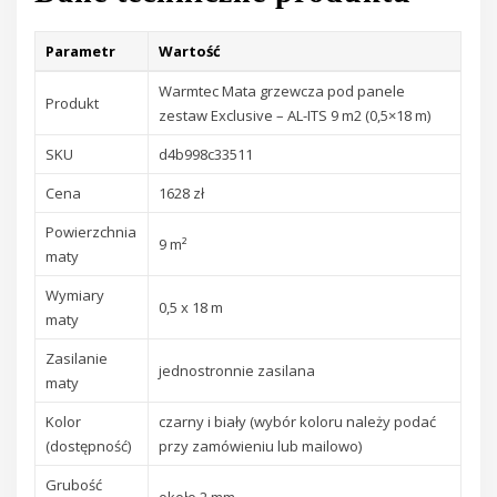
Parametr
Wartość
Warmtec Mata grzewcza pod panele
Produkt
zestaw Exclusive – AL-ITS 9 m2 (0,5×18 m)
SKU
d4b998c33511
Cena
1628 zł
Powierzchnia
9 m²
maty
Wymiary
0,5 x 18 m
maty
Zasilanie
jednostronnie zasilana
maty
Kolor
czarny i biały (wybór koloru należy podać
(dostępność)
przy zamówieniu lub mailowo)
Grubość