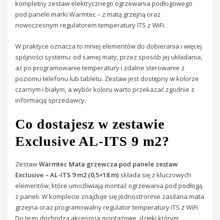
kompletny zestaw elektrycznego ogrzewania podłogowego
pod panele marki Warmtec – z matą grzejną oraz
nowoczesnym regulatorem temperatury ITS z WiFi.
W praktyce oznacza to mniej elementów do dobierania i więcej
spójności systemu: od samej maty, przez sposób jej układania,
aż po programowanie temperatury i zdalne sterowanie z
poziomu telefonu lub tabletu. Zestaw jest dostępny w kolorze
czarnym i białym, a wybór koloru warto przekazać zgodnie z
informacją sprzedawcy.
Co dostajesz w zestawie
Exclusive AL-ITS 9 m2?
Zestaw
Warmtec Mata grzewcza pod panele zestaw
Exclusive – AL-ITS 9 m2 (0,5×18 m)
składa się z kluczowych
elementów, które umożliwiają montaż ogrzewania pod podłogą
z paneli. W komplecie znajduje się jednostronnie zasilana mata
grzejna oraz programowalny regulator temperatury ITS z WiFi.
Do tego dochodzą akcesoria montażowe, dzięki którym