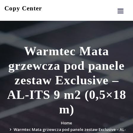
Skip
Copy Center
to
content
Warmtec Mata
grzewcza pod panele
zestaw Exclusive –
AL-ITS 9 m2 (0,5×18
m)
Home
Warmtec Mata grzewcza pod panele zestaw Exclusive – AL-