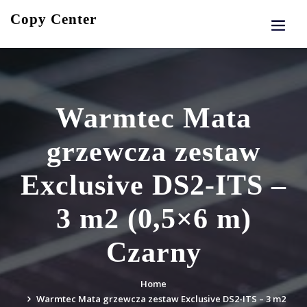
Skip
Copy Center
to
content
Warmtec Mata
grzewcza zestaw
Exclusive DS2-ITS –
3 m2 (0,5×6 m)
Czarny
Home
Warmtec Mata grzewcza zestaw Exclusive DS2-ITS – 3 m2