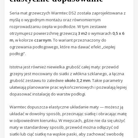
Seria mat grzewczych Warmtec DS2 została zaprojektowana z
myślą o wygodnym montażu oraz równomiernym
rozprowadzaniu ciepła w podłodze. W tym zestawie
otrzymujesz powierzchnię grzewczą
3 m2
o wymiarach
0,5 x 6
m
, w kolorze
czarnym
. To wariant przeznaczony do
ogrzewania podłogowego, które ma dawać efekt „ciepłej
podłogi”.
Istotna jest również niewielka grubość całej maty: przewód
grzejny jest mocowany do siatki z włókna szklanego, a łączna
grubość zestawu to zaledwie
około 3,2 mm
. Takie parametry
ułatwiają planowanie prac wykończeniowych i pozwalają lepiej
dopasować instalację do warstw podłogi.
Warmtec dopuszcza elastyczne układanie maty — możesz ją
układać w dowolny sposób, przecinając siatkę i obracając matę
w odpowiednim kierunku. W miejscach, gdzie nie da się ułożyć
maty w standardowy sposób, przewód można odłączyć od
siatki lub ciąć siatkę na wąskie paski, aby zachować swobodę