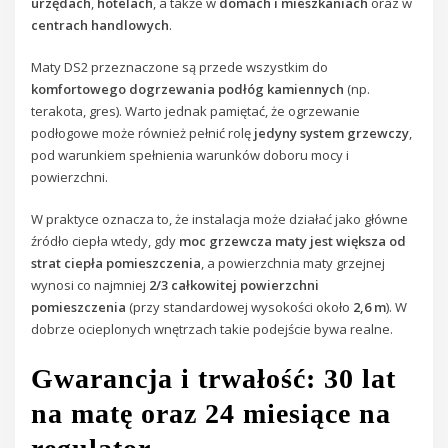
urzędach
,
hotelach
, a także w
domach i mieszkaniach
oraz w
centrach handlowych
.
Maty DS2 przeznaczone są przede wszystkim do
komfortowego dogrzewania podłóg kamiennych
(np.
terakota, gres). Warto jednak pamiętać, że ogrzewanie
podłogowe może również pełnić rolę
jedyny system grzewczy
,
pod warunkiem spełnienia warunków doboru mocy i
powierzchni.
W praktyce oznacza to, że instalacja może działać jako główne
źródło ciepła wtedy, gdy
moc grzewcza maty jest większa od
strat ciepła pomieszczenia
, a powierzchnia maty grzejnej
wynosi co najmniej
2/3 całkowitej powierzchni
pomieszczenia
(przy standardowej wysokości około
2,6 m
). W
dobrze ocieplonych wnętrzach takie podejście bywa realne.
Gwarancja i trwałość: 30 lat
na matę oraz 24 miesiące na