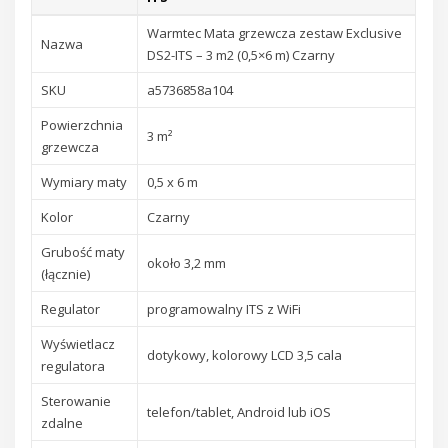
Warmtec Mata grzewcza zestaw Exclusive
Nazwa
DS2-ITS – 3 m2 (0,5×6 m) Czarny
SKU
a5736858a104
Powierzchnia
3 m²
grzewcza
Wymiary maty
0,5 x 6 m
Kolor
Czarny
Grubość maty
około 3,2 mm
(łącznie)
Regulator
programowalny ITS z WiFi
Wyświetlacz
dotykowy, kolorowy LCD 3,5 cala
regulatora
Sterowanie
telefon/tablet, Android lub iOS
zdalne