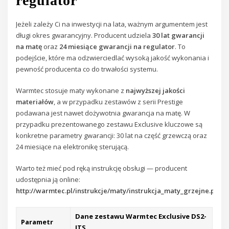
regulator
Jeżeli zależy Ci na inwestycji na lata, ważnym argumentem jest
długi okres gwarancyjny. Producent udziela
30 lat gwarancji
na matę
oraz
24 miesiące gwarancji na regulator
. To
podejście, które ma odzwierciedlać wysoką jakość wykonania i
pewność producenta co do trwałości systemu.
Warmtec stosuje maty wykonane z
najwyższej jakości
materiałów
, a w przypadku zestawów z serii Prestige
podawana jest nawet dożywotnia gwarancja na matę. W
przypadku prezentowanego zestawu Exclusive kluczowe są
konkretne parametry gwarancji: 30 lat na część grzewczą oraz
24 miesiące na elektronikę sterującą.
Warto też mieć pod ręką instrukcję obsługi — producent
udostępnia ją online:
http://warmtec.pl/instrukcje/maty/instrukcja_maty_grzejne.pdf
.
Dane zestawu Warmtec Exclusive DS2-
Parametr
ITS