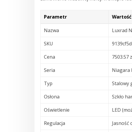
Parametr
Wartość
Nazwa
Luxrad N
SKU
9139cf5
Cena
7503.57 z
Seria
Niagara
Typ
Stalowy 
Osłona
Szkło ha
Oświetlenie
LED (moż
Regulacja
Jasność 