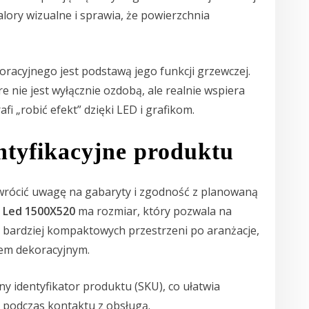
lory wizualne i sprawia, że powierzchnia
oracyjnego jest podstawą jego funkcji grzewczej.
e nie jest wyłącznie ozdobą, ale realnie wspiera
i „robić efekt” dzięki LED i grafikom.
ntyfikacyjne produktu
zwrócić uwagę na gabaryty i zgodność z planowaną
a Led 1500X520
ma rozmiar, który pozwala na
 bardziej kompaktowych przestrzeni po aranżacje,
em dekoracyjnym.
y identyfikator produktu (SKU), co ułatwia
b podczas kontaktu z obsługą.