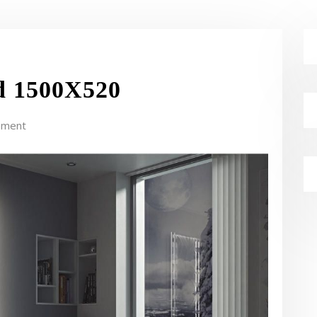
d 1500X520
mment