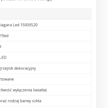
iagara Led 1500X520
d19ed
ł
 LED
grzejnik dekoracyjny
rtowane
liwość wyłączenia światła)
oraz rodzaj barwy szkła