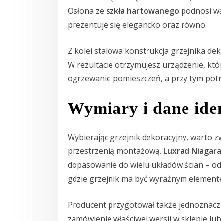
Osłona ze
szkła hartowanego
podnosi wa
prezentuje się elegancko oraz równo.
Z kolei stalowa konstrukcja grzejnika dek
W rezultacie otrzymujesz urządzenie, któr
ogrzewanie pomieszczeń, a przy tym potraf
Wymiary i dane ide
Wybierając grzejnik dekoracyjny, warto 
przestrzenią montażową.
Luxrad Niagar
dopasowanie do wielu układów ścian – od
gdzie grzejnik ma być wyraźnym element
Producent przygotował także jednoznaczn
zamówienie właściwej wersji w sklepie lu