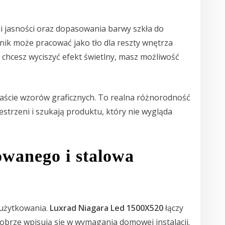
i jasności oraz dopasowania barwy szkła do
jnik może pracować jako tło dla reszty wnętrza
i chcesz wyciszyć efekt świetlny, masz możliwość
naście wzorów graficznych. To realna różnorodność
estrzeni i szukają produktu, który nie wygląda
owanego i stalowa
t użytkowania.
Luxrad Niagara Led 1500X520
łączy
obrze wpisują się w wymagania domowej instalacji.