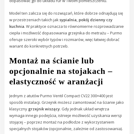
dopasować go do układu rur w Twoim pomieszczeniu.
Model ten zalicza się do rozwiązań, które dobrze odnajdują się
w przestrzeniach takich jak
sypialnia, pokój dzienny czy
kuchnia
. W praktyce oznacza to równomierne rozprowadzanie
ciepła i możliwość dopasowania grzejnika do metrażu – Purmo
oferuje szeroki wybór typów i rozmiarów, więc łatwiej dobrać
wariant do konkretnych potrzeb.
Montaż na ścianie lub
opcjonalnie na stojakach –
elastyczność w aranżacji
Jednym z atutów Purmo Ventil Compact CV22 300×400 jest
sposób instalacji. Grzejnik możesz zamontować na ścianie jako
klasyczny
grzejnik wiszący
. Gdy jednak układ wnętrza
wymaga innego podejścia, istnieje możliwość uzyskania wersji
stojącej – poprzez montaż na podłodze z wykorzystaniem
specjalnych stojaków (opcjonalnie, zależnie od zastosowania).