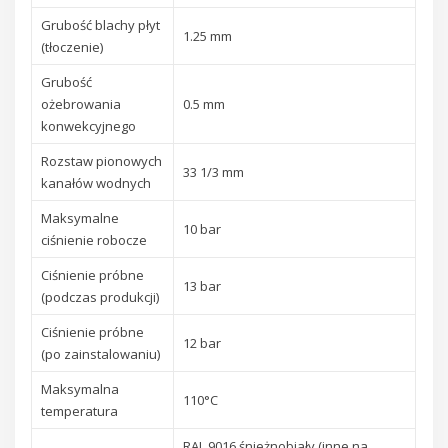
Grubość blachy płyt
1.25 mm
(tłoczenie)
Grubość
ożebrowania
0.5 mm
konwekcyjnego
Rozstaw pionowych
33 1/3 mm
kanałów wodnych
Maksymalne
10 bar
ciśnienie robocze
Ciśnienie próbne
13 bar
(podczas produkcji)
Ciśnienie próbne
12 bar
(po zainstalowaniu)
Maksymalna
110°C
temperatura
RAL 9016 śnieżnobiały (inne na