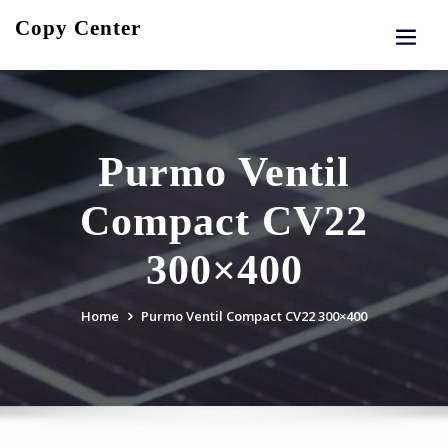
Skip
Copy Center
to
content
Purmo Ventil
Compact CV22
300×400
Home
Purmo Ventil Compact CV22 300×400