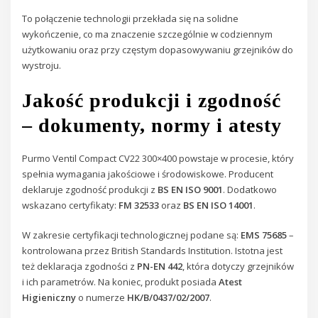
To połączenie technologii przekłada się na solidne
wykończenie, co ma znaczenie szczególnie w codziennym
użytkowaniu oraz przy częstym dopasowywaniu grzejników do
wystroju.
Jakość produkcji i zgodność
– dokumenty, normy i atesty
Purmo Ventil Compact CV22 300×400 powstaje w procesie, który
spełnia wymagania jakościowe i środowiskowe. Producent
deklaruje zgodność produkcji z
BS EN ISO 9001
. Dodatkowo
wskazano certyfikaty:
FM 32533
oraz
BS EN ISO 14001
.
W zakresie certyfikacji technologicznej podane są:
EMS 75685
–
kontrolowana przez British Standards Institution. Istotna jest
też deklaracja zgodności z
PN-EN 442
, która dotyczy grzejników
i ich parametrów. Na koniec, produkt posiada
Atest
Higieniczny
o numerze
HK/B/0437/02/2007
.