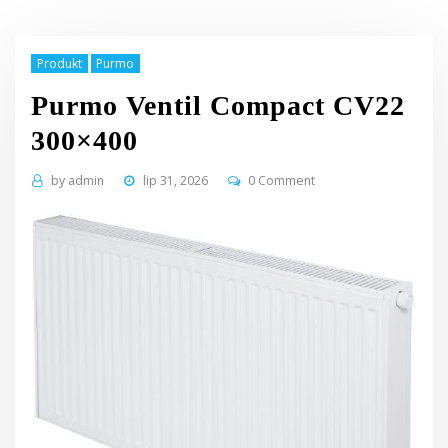
Produkt
Purmo
Purmo Ventil Compact CV22
300×400
by
admin
lip 31, 2026
0 Comment