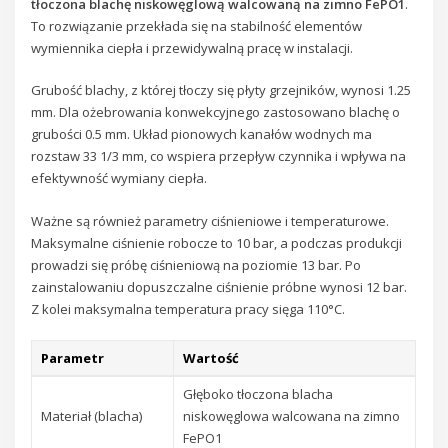
tłoczona blachę niskowęglową walcowaną na zimno FePO1
.
To rozwiązanie przekłada się na stabilność elementów
wymiennika ciepła i przewidywalną pracę w instalacji.
Grubość blachy, z której tłoczy się płyty grzejników, wynosi 1.25
mm. Dla ożebrowania konwekcyjnego zastosowano blachę o
grubości 0.5 mm. Układ pionowych kanałów wodnych ma
rozstaw 33 1/3 mm, co wspiera przepływ czynnika i wpływa na
efektywność wymiany ciepła.
Ważne są również parametry ciśnieniowe i temperaturowe.
Maksymalne ciśnienie robocze to 10 bar, a podczas produkcji
prowadzi się próbę ciśnieniową na poziomie 13 bar. Po
zainstalowaniu dopuszczalne ciśnienie próbne wynosi 12 bar.
Z kolei maksymalna temperatura pracy sięga 110°C.
Parametr
Wartość
Głęboko tłoczona blacha
Materiał (blacha)
niskowęglowa walcowana na zimno
FePO1