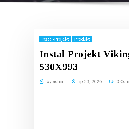
Instal-Projekt
Produkt
Instal Projekt Viki
530X993
by
admin
lip 23, 2026
0 Co