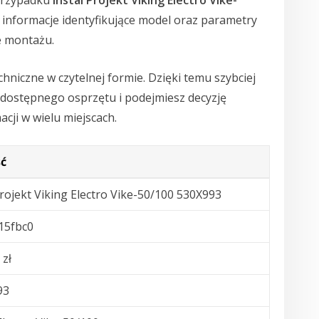
przypadku
Instal Projekt Viking Electro Vike-
informacje identyfikujące model oraz parametry
e montażu.
hniczne w czytelnej formie. Dzięki temu szybciej
dostępnego osprzętu i podejmiesz decyzję
ji w wielu miejscach.
ć
Projekt Viking Electro Vike-50/100 530X993
15fbc0
 zł
93