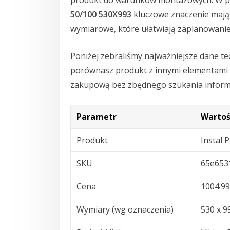
produkt do warunków montażowych. W 
50/100 530X993
kluczowe znaczenie mają 
wymiarowe, które ułatwiają zaplanowani
Poniżej zebraliśmy najważniejsze dane tec
porównasz produkt z innymi elementami 
zakupową bez zbędnego szukania informac
Parametr
Wartoś
Produkt
Instal 
SKU
65e653
Cena
1004.99
Wymiary (wg oznaczenia)
530 x 9