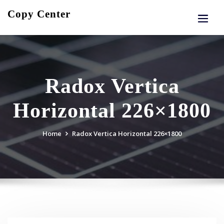
Skip
Copy Center
to
content
Radox Vertica
Horizontal 226×1800
Home
Radox Vertica Horizontal 226×1800