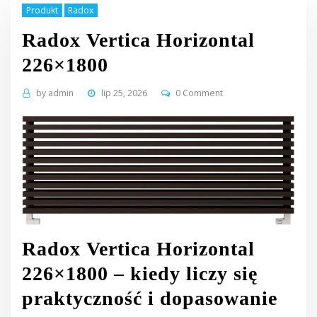
Produkt
Radox
Radox Vertica Horizontal
226×1800
by
admin
lip 25, 2026
0 Comment
Radox Vertica Horizontal
226×1800 – kiedy liczy się
praktyczność i dopasowanie