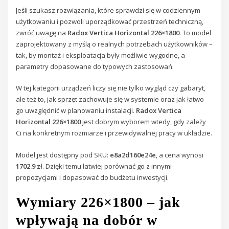
Jeśli szukasz rozwiązania, które sprawdzi się w codziennym
użytkowaniu i pozwoli uporządkować przestrzeń techniczną,
zwróć uwagę na
Radox Vertica Horizontal 226×1800
. To model
zaprojektowany z myślą o realnych potrzebach użytkowników –
tak, by montaż i eksploatacja były możliwie wygodne, a
parametry dopasowane do typowych zastosowań.
W tej kategorii urządzeń liczy się nie tylko wygląd czy gabaryt,
ale też to, jak sprzęt zachowuje się w systemie oraz jak łatwo
go uwzględnić w planowaniu instalacji.
Radox Vertica
Horizontal 226×1800
jest dobrym wyborem wtedy, gdy zależy
Ci na konkretnym rozmiarze i przewidywalnej pracy w układzie.
Model jest dostępny pod SKU:
e8a2d160e24e
, a cena wynosi
1702.9 zł
. Dzięki temu łatwiej porównać go z innymi
propozycjami i dopasować do budżetu inwestycji.
Wymiary 226×1800 – jak
wpływają na dobór w